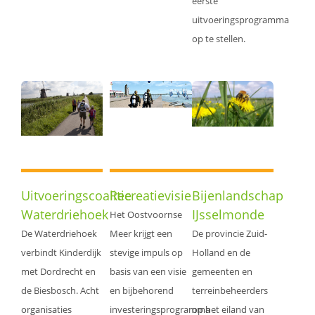
eerste
uitvoeringsprogramma
op te stellen.
Uitvoeringscoalitie
Recreatievisie
Bijenlandschap
Waterdriehoek
IJsselmonde
Het Oostvoornse
De Waterdriehoek
Meer krijgt een
De provincie Zuid-
verbindt Kinderdijk
stevige impuls op
Holland en de
met Dordrecht en
basis van een visie
gemeenten en
de Biesbosch. Acht
en bijbehorend
terreinbeheerders
organisaties
investeringsprogramma
op het eiland van