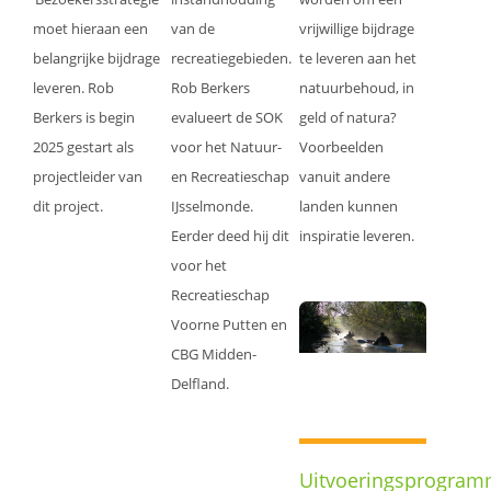
moet hieraan een
van de
vrijwillige bijdrage
belangrijke bijdrage
recreatiegebieden.
te leveren aan het
leveren. Rob
Rob Berkers
natuurbehoud, in
Berkers is begin
evalueert de SOK
geld of natura?
2025 gestart als
voor het Natuur-
Voorbeelden
projectleider van
en Recreatieschap
vanuit andere
dit project.
IJsselmonde.
landen kunnen
Eerder deed hij dit
inspiratie leveren.
voor het
Recreatieschap
Voorne Putten en
CBG Midden-
Delfland.
Uitvoeringsprogra