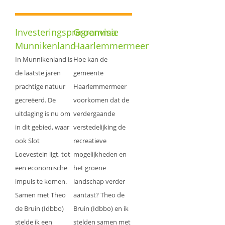
Investeringsprogramma
Groenvisie
Munnikenland
Haarlemmermeer
In Munnikenland is
Hoe kan de
de laatste jaren
gemeente
prachtige natuur
Haarlemmermeer
gecreëerd. De
voorkomen dat de
uitdaging is nu om
verdergaande
in dit gebied, waar
verstedelijking de
ook Slot
recreatieve
Loevestein ligt, tot
mogelijkheden en
een economische
het groene
impuls te komen.
landschap verder
Samen met Theo
aantast? Theo de
de Bruin (Idbbo)
Bruin (Idbbo) en ik
stelde ik een
stelden samen met