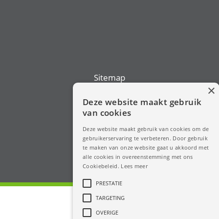
Sitemap
×
Home
Deze website maakt gebruik
Profiel
van cookies
Diensten
Projecten
Deze website maakt gebruik van cookies om de
Opdrachtgevers
gebruikerservaring te verbeteren. Door gebruik
te maken van onze website gaat u akkoord met
Energietransitie
alle cookies in overeenstemming met ons
Contact
Cookiebeleid.
Lees meer
PRESTATIE
TARGETING
OVERIGE