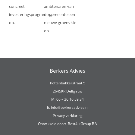
concreet
ambtenaren van
investeringsprogramma
de gemeente een
op.
nieuwe groenvisie
op.
Berkers Advies
Pottenbakkerstraat 5
2645KR Delfgauw
M. 06 – 36 16 59 34
E.
info@berkersadvies.nl
Privacy verklaring
Ontwikkeld door:
Best4u Group B.V