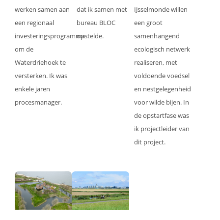
werken samen aan
dat ik samen met
IJsselmonde willen
een regionaal
bureau BLOC
een groot
investeringsprogramma
opstelde.
samenhangend
om de
ecologisch netwerk
Waterdriehoek te
realiseren, met
versterken. Ik was
voldoende voedsel
enkele jaren
en nestgelegenheid
procesmanager.
voor wilde bijen. In
de opstartfase was
ik projectleider van
dit project.