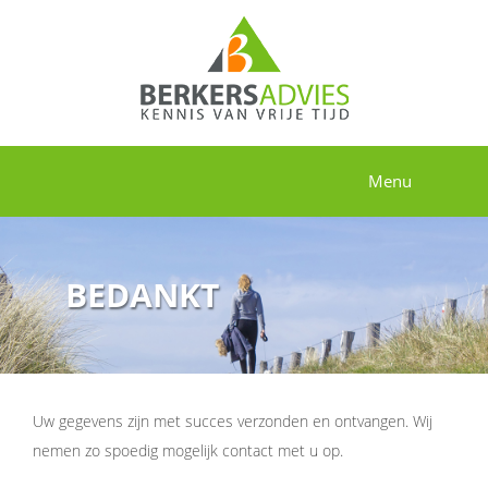
Menu
BEDANKT
Uw gegevens zijn met succes verzonden en ontvangen. Wij
nemen zo spoedig mogelijk contact met u op.